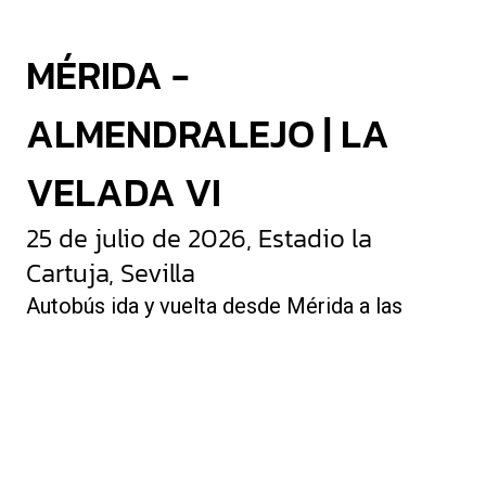
MÉRIDA -
ALMENDRALEJO | LA
VELADA VI
25 de julio de 2026, Estadio la
Cartuja, Sevilla
Autobús ida y vuelta desde Mérida a las
10:00h y Almendralejo 10:30. Hora estimada
de llegada a Sevilla 13:00h del día 25 de julio.
Vuelta desde La Cartuja, Sevilla, 1 hora
después de que finalice el evento el 26 de
julio.